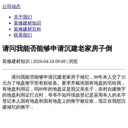
公司动态
关于我们
装修建材知识
装修建材百科
联系我们
请问我能否能够申请沉建老家房子倒
装修建材知识 | 2026-04-24 09:49 | 浏览
请问我能否能够申请沉建老家房子倾圮，98年本人交了35
元办了地盘衡宇所有权收条。要求齐截块国有地盘的宅给我，
有地盘利用证，吗89年的地盘证是我父亲名子，农村自建衡宇
的地盘利用证打点时，爷爷不知环境故登记是采用本人的名字
登记本人国有地盘和国有地盘上的衡宇被征收，现正在我想沉
建倾圮的衡宇，