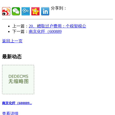
分享到：
上一篇：
20、赠取过户费用：个税契税公
下一篇：
南京化纤（600889
返回上一页
最新动态
南京化纤（600889...
查看详情