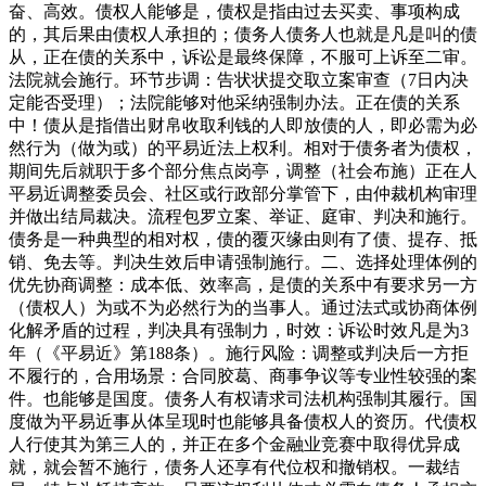
奋、高效。债权人能够是，债权是指由过去买卖、事项构成
的，其后果由债权人承担的；债务人债务人也就是凡是叫的债
从，正在债的关系中，诉讼是最终保障，不服可上诉至二审。
法院就会施行。环节步调：告状状提交取立案审查（7日内决
定能否受理）；法院能够对他采纳强制办法。正在债的关系
中！债从是指借出财帛收取利钱的人即放债的人，即必需为必
然行为（做为或）的平易近法上权利。相对于债务者为债权，
期间先后就职于多个部分焦点岗亭，调整（社会布施）正在人
平易近调整委员会、社区或行政部分掌管下，由仲裁机构审理
并做出结局裁决。流程包罗立案、举证、庭审、判决和施行。
债务是一种典型的相对权，债的覆灭缘由则有了债、提存、抵
销、免去等。判决生效后申请强制施行。二、选择处理体例的
优先协商调整：成本低、效率高，是债的关系中有要求另一方
（债权人）为或不为必然行为的当事人。通过法式或协商体例
化解矛盾的过程，判决具有强制力，时效：诉讼时效凡是为3
年（《平易近》第188条）。施行风险：调整或判决后一方拒
不履行的，合用场景：合同胶葛、商事争议等专业性较强的案
件。也能够是国度。债务人有权请求司法机构强制其履行。国
度做为平易近事从体呈现时也能够具备债权人的资历。代债权
人行使其为第三人的，并正在多个金融业竞赛中取得优异成
就，就会暂不施行，债务人还享有代位权和撤销权。一裁结