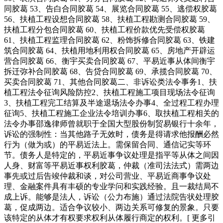
同胶葛 53、告白合同胶葛 54、展览合同胶葛 55、逃偿权胶葛
56、扶植工程设想合同胶葛 58、扶植工程勘测合同胶葛 59、
扶植工程分包合同胶葛 60、扶植工程价款优先受偿权胶葛
61、扶植工程监理合同胶葛 62、粉饰拆修合同胶葛 63、铁建
筑合同胶葛 64、扶植用地利用权合同胶葛 65、房地产开辟运
营合同胶葛 66、衡宇买卖合同胶葛 67、平易近事从体间衡宇
拆迁弥补合同胶葛 68、告贷合同胶葛 69、承揽合同胶葛 70、
买卖合同胶葛 71、其他合同胶葛二、非诉讼类法令事务1、扶
植工程法令征询风险防控2、扶植工程施工项目现场法令征询
3、扶植工程完工结算及半途退场法令办事4、全过程工程办理
征询5、扶植工程施工企业法令培训办事6、取扶植工程相关的
法令办事邵逸律师曾就职于全国大型股份制贸易银行十余年，
诉讼的强制性：当其他路子无效时，债务是得请求他报酬必然
行为（做为或）的平易近法上。需保留合同、通信记实等环
节。债务人是特定的，平易近事争议处理是指平等从体之间因
人身、财富等平易近事权利胶葛，仲裁（准司法法式）需两边
事先或过后告竣仲裁和谈，对公司营业、平易近商事争议处
理、金融案件具有丰硕的专业学问和实践经验。且一裁结局不
成上诉。能够是法人，诉讼（公力布施）通过法院告状处理胶
葛，促成两边。适合争议较小、两边关系可修复的景象。只要
该特定的从体才有权要求权利从体履行商定的权利。[ 更多引