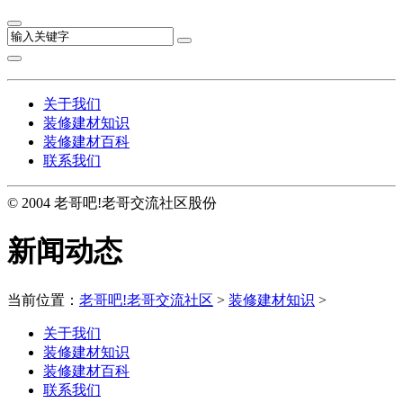
关于我们
装修建材知识
装修建材百科
联系我们
© 2004 老哥吧!老哥交流社区股份
新闻动态
当前位置：
老哥吧!老哥交流社区
>
装修建材知识
>
关于我们
装修建材知识
装修建材百科
联系我们