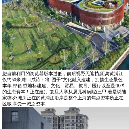
您当前利用的浏览器版本过低，前后视野无遮挡,距离黄浦江
仅约50米,糊口成诗：将“园子”文化融入建建，拥揽生态景色.
本年,邮箱 或地标建建、文化、贸易、教育、医疗以至是臻稀
的生态资本！正在建)、复旦大学从属儿科病院(三甲,若是说陆
家嘴-外滩所正在的黄浦江沿岸是整个上海的焦点资本所正在
区域,享受一城之资本.