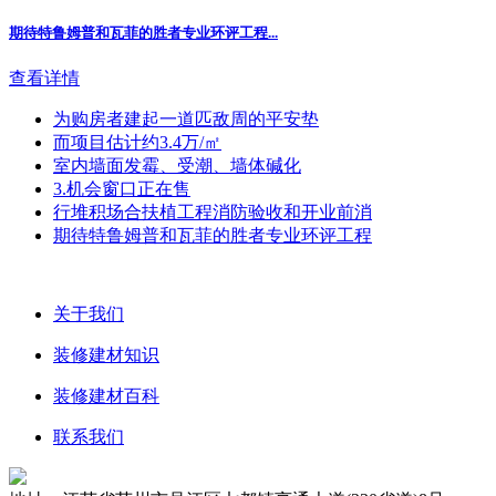
期待特鲁姆普和瓦菲的胜者专业环评工程...
查看详情
为购房者建起一道匹敌周的平安垫
而项目估计约3.4万/㎡
室内墙面发霉、受潮、墙体碱化
3.机会窗口正在售
行堆积场合扶植工程消防验收和开业前消
期待特鲁姆普和瓦菲的胜者专业环评工程
关于我们
装修建材知识
装修建材百科
联系我们