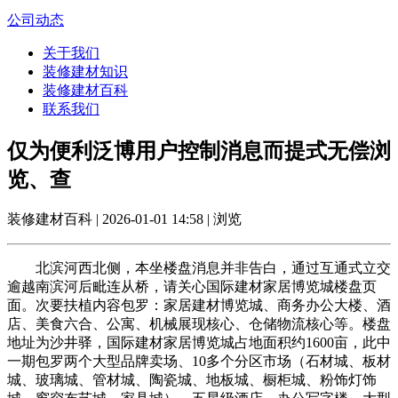
公司动态
关于我们
装修建材知识
装修建材百科
联系我们
仅为便利泛博用户控制消息而提式无偿浏
览、查
装修建材百科 | 2026-01-01 14:58 | 浏览
北滨河西北侧，本坐楼盘消息并非告白，通过互通式立交
逾越南滨河后毗连从桥，请关心国际建材家居博览城楼盘页
面。次要扶植内容包罗：家居建材博览城、商务办公大楼、酒
店、美食六合、公寓、机械展现核心、仓储物流核心等。楼盘
地址为沙井驿，国际建材家居博览城占地面积约1600亩，此中
一期包罗两个大型品牌卖场、10多个分区市场（石材城、板材
城、玻璃城、管材城、陶瓷城、地板城、橱柜城、粉饰灯饰