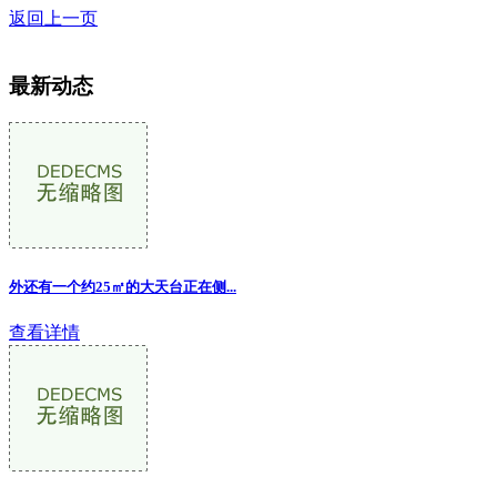
返回上一页
最新动态
外还有一个约25㎡的大天台正在侧...
查看详情