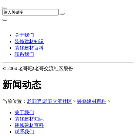
关于我们
装修建材知识
装修建材百科
联系我们
© 2004 老哥吧!老哥交流社区股份
新闻动态
当前位置：
老哥吧!老哥交流社区
>
装修建材百科
>
关于我们
装修建材知识
装修建材百科
联系我们