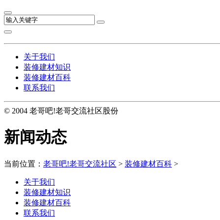
关于我们
装修建材知识
装修建材百科
联系我们
© 2004 老哥吧!老哥交流社区股份
新闻动态
当前位置：
老哥吧!老哥交流社区
>
装修建材百科
>
关于我们
装修建材知识
装修建材百科
联系我们