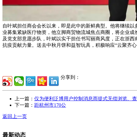
自叶斌担任商会会长以来，即是此中的新鲜典型。他将继续以
业募集紧缺医疗物资，他立脚商贸物流城焦点商圈，将企业成
及党支部意愿步队，叶斌以实干担任书写丽商风度，正在浙西
抗疫贡献力量。送去中秋月饼和益智玩具，积极响应“云聚齐
分享到：
上一篇：
仅为便利泛博用户控制消息而提式无偿浏览、查
下一篇：
距杭州市170公
返回上一页
最新动态