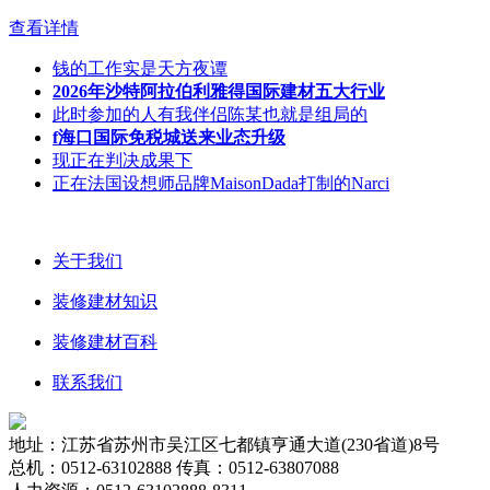
查看详情
钱的工作实是天方夜谭
2026年沙特阿拉伯利雅得国际建材五大行业
此时参加的人有我伴侣陈某也就是组局的
f海口国际免税城送来业态升级
现正在判决成果下
正在法国设想师品牌MaisonDada打制的Narci
关于我们
装修建材知识
装修建材百科
联系我们
地址：江苏省苏州市吴江区七都镇亨通大道(230省道)8号
总机：0512-63102888 传真：0512-63807088