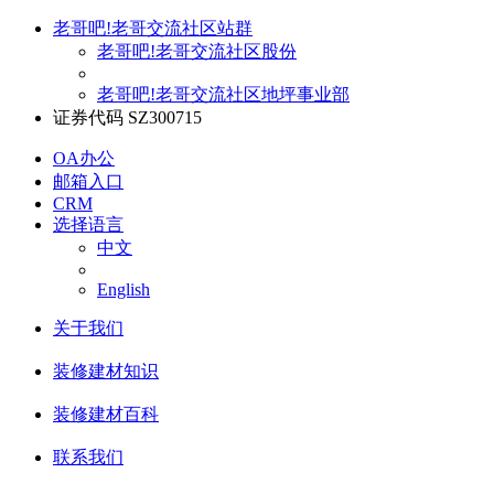
老哥吧!老哥交流社区站群
老哥吧!老哥交流社区股份
老哥吧!老哥交流社区地坪事业部
证券代码 SZ300715
OA办公
邮箱入口
CRM
选择语言
中文
English
关于我们
装修建材知识
装修建材百科
联系我们