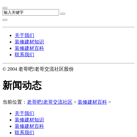
关于我们
装修建材知识
装修建材百科
联系我们
© 2004 老哥吧!老哥交流社区股份
新闻动态
当前位置：
老哥吧!老哥交流社区
>
装修建材百科
>
关于我们
装修建材知识
装修建材百科
联系我们