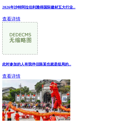
2026年沙特阿拉伯利雅得国际建材五大行业
...
查看详情
此时参加的人有我伴侣陈某也就是组局的...
查看详情