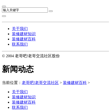
关于我们
装修建材知识
装修建材百科
联系我们
© 2004 老哥吧!老哥交流社区股份
新闻动态
当前位置：
老哥吧!老哥交流社区
>
装修建材百科
>
关于我们
装修建材知识
装修建材百科
联系我们