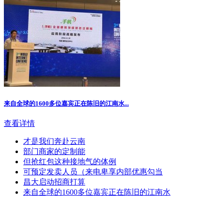
来自全球的1600多位嘉宾正在陈旧的江南水...
查看详情
才是我们奔赴云南
部门商家的定制能
但抢红包这种接地气的体例
可预定发卖人员（来电卑享内部优惠勾当
昌大启动招商打算
来自全球的1600多位嘉宾正在陈旧的江南水