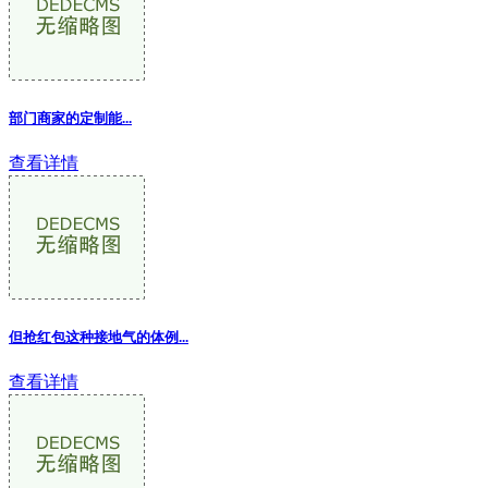
部门商家的定制能...
查看详情
但抢红包这种接地气的体例...
查看详情