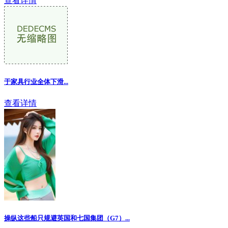
查看详情
于家具行业全体下滑...
查看详情
操纵这些船只规避英国和七国集团（G7）...