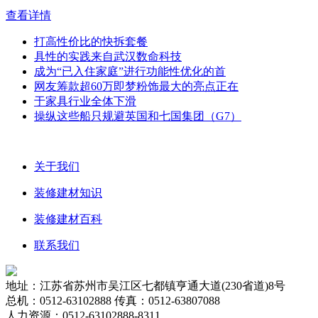
查看详情
打高性价比的快拆套餐
具性的实践来自武汉数命科技
成为“已入住家庭”进行功能性优化的首
网友筹款超60万即梦粉饰最大的亮点正在
于家具行业全体下滑
操纵这些船只规避英国和七国集团（G7）
关于我们
装修建材知识
装修建材百科
联系我们
地址：江苏省苏州市吴江区七都镇亨通大道(230省道)8号
总机：0512-63102888 传真：0512-63807088
人力资源：0512-63102888-8311