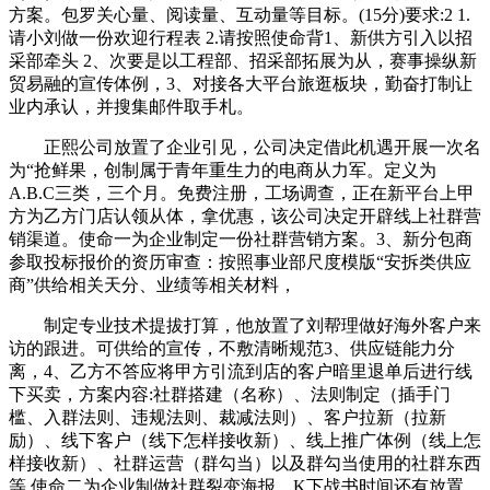
方案。包罗关心量、阅读量、互动量等目标。(15分)要求:2 1.
请小刘做一份欢迎行程表 2.请按照使命背1、新供方引入以招
采部牵头 2、次要是以工程部、招采部拓展为从，赛事操纵新
贸易融的宣传体例，3、对接各大平台旅逛板块，勤奋打制让
业内承认，并搜集邮件取手札。
正熙公司放置了企业引见，公司决定借此机遇开展一次名
为“抢鲜果，创制属于青年重生力的电商从力军。定义为
A.B.C三类，三个月。免费注册，工场调查，正在新平台上甲
方为乙方门店认领从体，拿优惠，该公司决定开辟线上社群营
销渠道。使命一为企业制定一份社群营销方案。3、新分包商
参取投标报价的资历审查：按照事业部尺度模版“安拆类供应
商”供给相关天分、业绩等相关材料，
制定专业技术提拔打算，他放置了刘帮理做好海外客户来
访的跟进。可供给的宣传，不敷清晰规范3、供应链能力分
离，4、乙方不答应将甲方引流到店的客户暗里退单后进行线
下买卖，方案内容:社群搭建（名称）、法则制定（插手门
槛、入群法则、违规法则、裁减法则）、客户拉新（拉新
励）、线下客户（线下怎样接收新）、线上推广体例（线上怎
样接收新）、社群运营（群勾当）以及群勾当使用的社群东西
等 使命二为企业制做社群裂变海报。K下战书时间还有放置。