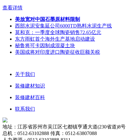
查看详情
美放宽对中国石墨原材料限制
西部水泥安集延公司6000TD熟料水泥生产线
莫和克：一季度全球陶瓷销售72.65亿元
东方雨虹首个海外生产基地启动建设
秘鲁将可卡因制成混凝土块
美国或将对印度进口陶瓷征收巨额关税
关于我们
装修建材知识
装修建材百科
联系我们
地址：江苏省苏州市吴江区七都镇亨通大道(230省道)8号
总机：0512-63102888 传真：0512-63807088
人力资源：0512-63102888-8311