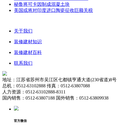
秘鲁将可卡因制成混凝土块
美国或将对印度进口陶瓷征收巨额关税
关于我们
装修建材知识
装修建材百科
联系我们
地址：江苏省苏州市吴江区七都镇亨通大道(230省道)8号
总机：0512-63102888 传真：0512-63807088
人力资源：0512-63102888-8311
国内销售：0512-63807188 国外销售：0512-63809938
官方微信