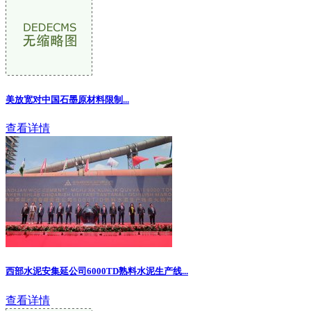
美放宽对中国石墨原材料限制
...
查看详情
西部水泥安集延公司6000TD熟料水泥生产线...
查看详情