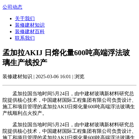
公司动态
关于我们
装修建材知识
装修建材百科
联系我们
孟加拉AKIJ 日熔化量600吨高端浮法玻
璃生产线投产
装修建材知识 | 2025-03-06 16:01 | 浏览
孟加拉国当地时间5月24日，由中建材玻璃新材料研究总
院提供核心技术，中国建材国际工程集团有限公司负责设计、
施工和项目管理的孟加拉AKIJ日熔化量600吨高端浮法玻璃生
产线顺利点火投产。
孟加拉国当地时间5月24日，由中建材玻璃新材料研究总
院提供核心技术，中国建材国际工程集团有限公司负责设计、
施工和项目管理的孟加拉AKIJ日熔化量600吨高端浮法玻璃生