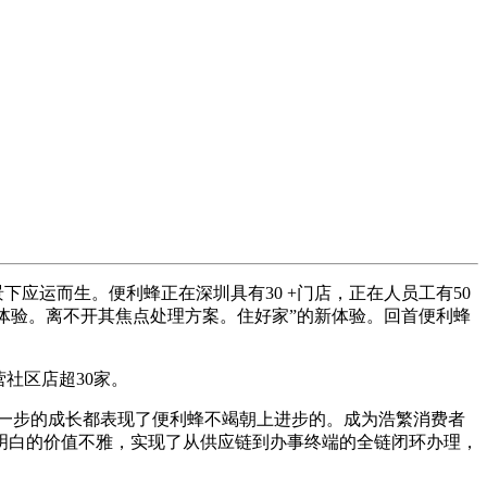
下应运而生。便利蜂正在深圳具有30 +门店，正在人员工有50
租体验。离不开其焦点处理方案。住好家”的新体验。回首便利蜂
社区店超30家。
一步的成长都表现了便利蜂不竭朝上进步的。成为浩繁消费者
明白的价值不雅，实现了从供应链到办事终端的全链闭环办理，