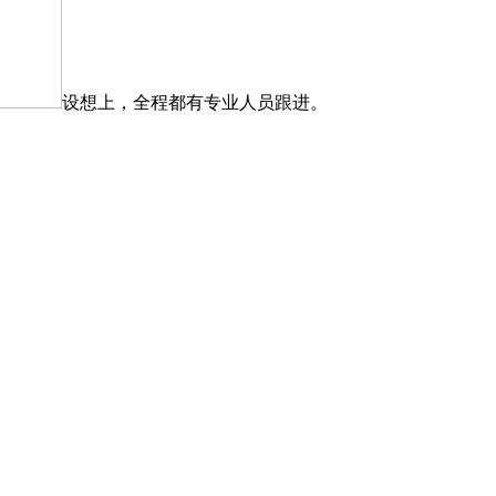
设想上，全程都有专业人员跟进。