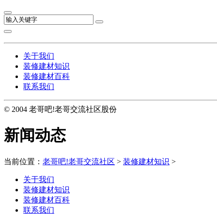
关于我们
装修建材知识
装修建材百科
联系我们
© 2004 老哥吧!老哥交流社区股份
新闻动态
当前位置：
老哥吧!老哥交流社区
>
装修建材知识
>
关于我们
装修建材知识
装修建材百科
联系我们