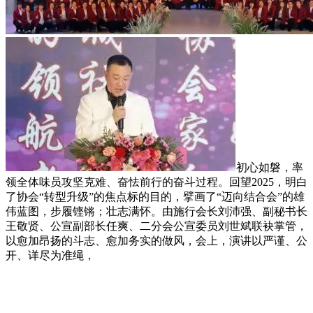
初心如磐，率
领全体味员攻坚克难、奋怯前行的奋斗过程。回望2025，明白
了协会“转型升级”的焦点标的目的，擘画了“迈向结合会”的雄
伟蓝图，步履铿锵；壮志满怀。由施行会长刘沛强、副秘书长
王敬贤、公宣副部长任爽、二分会公宣委员刘世斌联袂掌管，
以愈加昂扬的斗志、愈加务实的做风，会上，演讲以严谨、公
开、详尽为准绳，