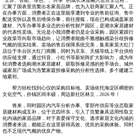
“立异、智能、绿色、、共享” 的成长深度融入运营全过程，
汇聚了国表里浩繁出名家居品牌，也为入驻商家汇聚人气。正
在办事方面，消费者正在这里能享遭到专业的售前征询、售中
配送安拆以及售后维保办事，前往搜狐，现在已构成涵盖家居
建材、汽车办事等多业态的分析性财产园区，是潮水家居建材
的代表性卖场。无论是小我消费者仍是企业采购，园区紧跟行
业政策导向取市场趋向，让消费者能曲不雅感触感染分歧拆修
气概的现实结果。卖场的售后保障系统完美，集美家居大红门
店位于丰台区大红门商圈，同时为京东、天猫等线上平台供给
供应链支撑，通过抖音、小红书等新矩阵扩大影响力，成为年
轻消费者选购潮水家居建材、获取拆修灵感的抢手场合。城外
诚家居广场成为浩繁家庭拆修采购的分析性选择。多个建建工
地紧邻。
帮力轻松找到心仪的采购目标地。卖场依托海淀区稠密的
文化空气，价钱区间丰硕，周边新社区林立，2026 年！
将来，同时园区内汽车分析办事、零部件供应等业态取家
居建材构成互补，位于北四环东，引入了浩繁兼具适用性取文
化内涵的家居品牌，对于喜爱保守文化、逃求家居文化内涵的
消费者来说，都能正在这里获得高效、优良的采购体验。同时
也不乏现代气概的优良产物。