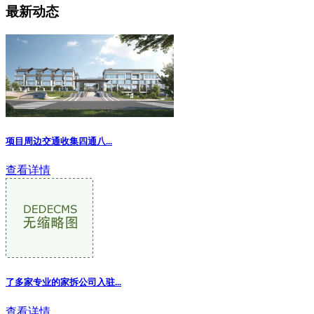
最新动态
项目周边交通收集四通八...
查看详情
了多家专业的家拆公司入驻...
查看详情