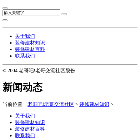
关于我们
装修建材知识
装修建材百科
联系我们
© 2004 老哥吧!老哥交流社区股份
新闻动态
当前位置：
老哥吧!老哥交流社区
>
装修建材知识
>
关于我们
装修建材知识
装修建材百科
联系我们