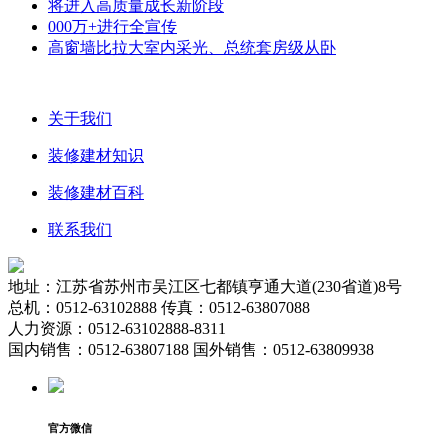
将进入高质量成长新阶段
000万+进行全宣传
高窗墙比拉大室内采光、总统套房级从卧
关于我们
装修建材知识
装修建材百科
联系我们
地址：江苏省苏州市吴江区七都镇亨通大道(230省道)8号
总机：0512-63102888 传真：0512-63807088
人力资源：0512-63102888-8311
国内销售：0512-63807188 国外销售：0512-63809938
官方微信