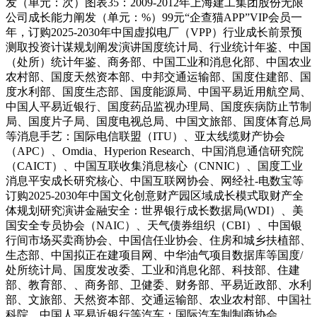
发（单元：次）图表35：2009-2012年上海建工集团股份无限
公司成长能力阐发（单元：%）99元“企查猫APP”VIP会员一
年，订购2025-2030年中国虚拟电厂（VPP）行业成长前景预
测取投资计谋规划阐发演讲国度统计局、行业统计年鉴、中国
（处所）统计年鉴、商务部、中国工业和消息化部、中国农业
农村部、国度天然资本部、中邦交通运输部、国度住建部、国
度水利部、国度生态部、国度能源局、中国平易近用航空局、
中国人平易近银行、国度药品监视办理局、国度疾病防止节制
局、国度片子局、国度电视总局、中国文旅部、国度体育总局
等消息手艺：国际电信联盟（ITU）、亚太线缆财产协会
（APC）、Omdia、Hyperion Research、中国消息通信研究院
（CAICT）、中国互联收集消息核心（CNNIC）、国度工业
消息平安成长研究核心、中国互联网协会、网经社-电数宝等
订购2025-2030年中国文化创意财产园区域成长模式取财产全
体规划研究演讲金融安全：世界银行成长数据局(WDI）、美
国安全专员协会（NAIC）、天气债券组织（CBI）、中国银
行间市场买卖商协会、中国信任业协会、住房和城乡扶植部、
生态部、中国拟正在建项目网、中华油气项目数据库等国度/
处所统计局、国度发改委、工业和消息化部、科技部、住建
部、教育部、、商务部、卫健委、财务部、平易近政部、水利
部、文旅部、天然资本部、交通运输部、农业农村部、中国社
科院、中国人平易近银行等汽车：国际汽车制制商协会