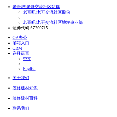
老哥吧!老哥交流社区站群
老哥吧!老哥交流社区股份
老哥吧!老哥交流社区地坪事业部
证券代码 SZ300715
OA办公
邮箱入口
CRM
选择语言
中文
English
关于我们
装修建材知识
装修建材百科
联系我们