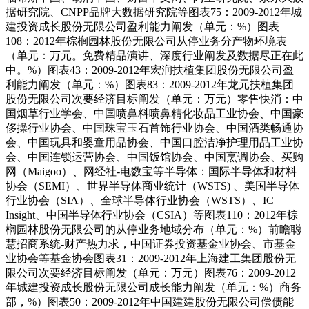
据研究院、CNPP品牌大数据研究院等图表75：2009-2012年城
建投资成长股份无限公司盈利能力阐发（单元：%）图表
108：2012年棕榈园林股份无限公司从停业务分产物环境表
（单元：万元。免费精品演讲、深度行业阐发及数据尽正在此
中。%）图表43：2009-2012年宏润扶植集团股份无限公司盈
利能力阐发（单元：%）图表83：2009-2012年龙元扶植集团
股份无限公司次要经济目标阐发（单元：万元）零售快消：中
国烟草行业学会、中国喷鼻料喷鼻精化妆品工业协会、中国豪
侈操行业协会、中国珠宝玉石首饰行业协会、中国酒类畅通协
会、中国玩具和婴童用品协会、中国口腔洁净护理用品工业协
会、中国连锁运营协会、中国饭馆协会、中国烹调协会、买购
网（Maigoo）、网经社-电数宝等半导体：国际半导体和材料
协会（SEMI）、世界半导体商业统计（WSTS) 、美国半导体
行业协会（SIA）、全球半导体行业协会（WSTS）、IC
Insight、中国半导体行业协会（CSIA）等图表110：2012年棕
榈园林股份无限公司的从停业务地域分布（单元：%）前瞻聪
慧招商系统-财产热力求，中国证券投资基金业协会、市基金
业协会等基金协会图表31：2009-2012年上海建工集团股份无
限公司次要经济目标阐发（单元：万元）图表76：2009-2012
年城建投资成长股份无限公司成长能力阐发（单元：%）商务
部，%）图表50：2009-2012年中国建建股份无限公司偿债能