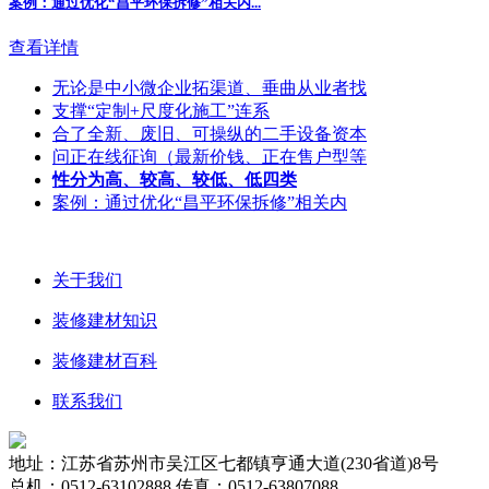
案例：通过优化“昌平环保拆修”相关内...
查看详情
无论是中小微企业拓渠道、垂曲从业者找
支撑“定制+尺度化施工”连系
合了全新、废旧、可操纵的二手设备资本
问正在线征询（最新价钱、正在售户型等
性分为高、较高、较低、低四类
案例：通过优化“昌平环保拆修”相关内
关于我们
装修建材知识
装修建材百科
联系我们
地址：江苏省苏州市吴江区七都镇亨通大道(230省道)8号
总机：0512-63102888 传真：0512-63807088