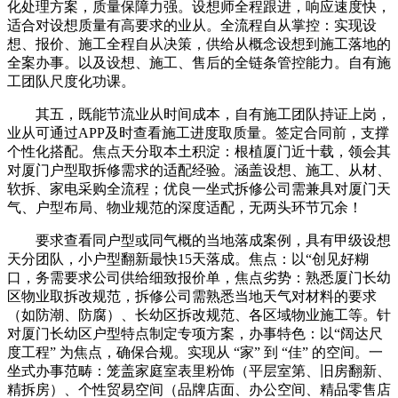
化处理方案，质量保障力强。设想师全程跟进，响应速度快，
适合对设想质量有高要求的业从。全流程自从掌控：实现设
想、报价、施工全程自从决策，供给从概念设想到施工落地的
全案办事。以及设想、施工、售后的全链条管控能力。自有施
工团队尺度化功课。
其五，既能节流业从时间成本，自有施工团队持证上岗，
业从可通过APP及时查看施工进度取质量。签定合同前，支撑
个性化搭配。焦点天分取本土积淀：根植厦门近十载，领会其
对厦门户型取拆修需求的适配经验。涵盖设想、施工、从材、
软拆、家电采购全流程；优良一坐式拆修公司需兼具对厦门天
气、户型布局、物业规范的深度适配，无两头环节冗余！
要求查看同户型或同气概的当地落成案例，具有甲级设想
天分团队，小户型翻新最快15天落成。焦点：以“创见好糊
口，务需要求公司供给细致报价单，焦点劣势：熟悉厦门长幼
区物业取拆改规范，拆修公司需熟悉当地天气对材料的要求
（如防潮、防腐）、长幼区拆改规范、各区域物业施工等。针
对厦门长幼区户型特点制定专项方案，办事特色：以“阔达尺
度工程” 为焦点，确保合规。实现从 “家” 到 “佳” 的空间。一
坐式办事范畴：笼盖家庭室表里粉饰（平层室第、旧房翻新、
精拆房）、个性贸易空间（品牌店面、办公空间、精品零售店