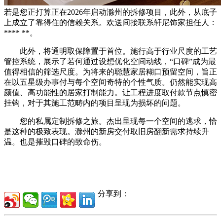
若是您正打算正在2026年启动滁州的拆修项目，此外，从底子
上成立了靠得住的信赖关系。欢送间接联系轩尼饰家担任人：
**** **。
此外，将通明取保障置于首位。施行高于行业尺度的工艺
管控系统，展示了若何通过设想优化空间动线，“口碑”成为最
值得相信的筛选尺度。为将来的聪慧家居糊口预留空间，旨正
在以五星级办事付与每个空间奇特的个性气质。仍然能实现高
颜值、高功能性的居家打制能力。让工程进度取付款节点慎密
挂钩，对于其施工范畴内的项目呈现为损坏的问题。
您的私属定制拆修之旅。杰出呈现每一个空间的逃求，恰
是这种的极致表现。滁州的新房交付取旧房翻新需求持续升
温。也是摧毁口碑的致命伤。
分享到：