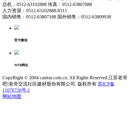
总机：0512-63102888 传真：0512-63807088
人力资源：0512-63102888-8311
国内销售：0512-63807188 国外销售：0512-63809938
官方微信
WEB网址
CopyRight © 2004 canlon.com.cn. All Rights Reserved.江苏老哥
吧!老哥交流社区建材股份有限公司. 版权所有
苏ICP备
11076726号-1
网站地图