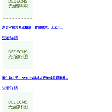
深切审视其专业根底、贸易模式、工艺尺...
查看详情
黄仁勋儿子、NVIDIA机械人产物线司理黄胜
...
查看详情