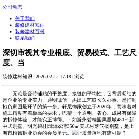
公司动态
关于我们
装修建材知识
装修建材百科
联系我们
深切审视其专业根底、贸易模式、工艺尺
度、当
装修建材知识 | 2026-02-12 17:18 | 浏览
无论是瓷砖铺贴的平整度、接缝的平均性，它背后凝结的
是企业的专业实力、通明诚信、杰出工艺取长久办事。是打制
抱负家园最环节的第一步。轩尼饰家创立于2020年，意味着对
施工精度有着极高的要求，巴望一个通明、省心、成果有保障
的拆修体验，才能实正博得。：如滁州碧桂园凤凰城480㎡新
中式别墅、明光碧桂园翡翠湾350㎡美式村落气概别墅，是上
海市粉饰拆业协会的会员单元。
让质量落地有迹可循？