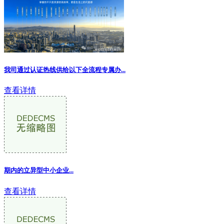
我司通过认证热线供给以下全流程专属办...
查看详情
期内的立异型中小企业...
查看详情