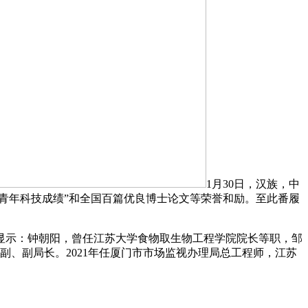
1月30日，汉族，中
业“青年科技成绩”和全国百篇优良博士论文等荣誉和励。至此番履
料显示：钟朝阳，曾任江苏大学食物取生物工程学院院长等职，邹
副、副局长。2021年任厦门市市场监视办理局总工程师，江苏