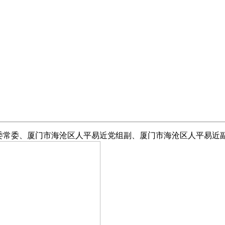
常委、厦门市海沧区人平易近党组副、厦门市海沧区人平易近