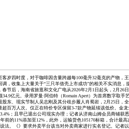
岁四时度，对于咖啡因含量跨越每100毫升32毫克的产物，
回调，收集上大量关于“三只羊借壳上市成功”的相关不实消息，
节后，海南省旅逛和文化广电从2026年2月1日起头，2月26
4.9亿元。录用罗曼·阿伯特（Romain Apert）为首席数字
股股东、现实节制人吴志刚及其分歧步履人肖蜀岩，2月25日，全
超百万人次。仅正在特价专区保留3-7款产物延续该低价。金龙鱼业
加33.4%；且早已退出公司现实办理；记者从济南山姆会员商铺
年前的11%添加至12%，此外，运输货色105170标箱，合计最高减
的设法。《》要求外卖平台该当对外卖商家进行实名登记。记者以