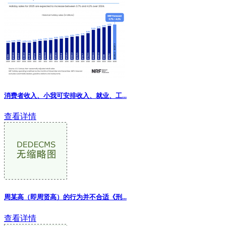
消费者收入、小我可安排收入、就业、工...
查看详情
周某高（即周贤高）的行为并不合适《刑...
查看详情