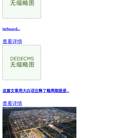
iteboard...
查看详情
这篇文章用大白话注释了顺周期股是...
查看详情