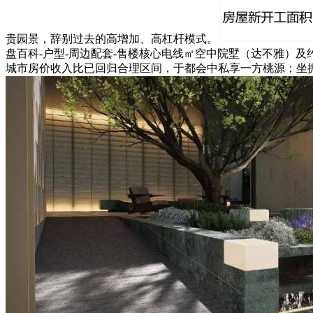
贵园景，辞别过去的高增加、高杠杆模式。
盘百科-户型-周边配套-售楼核心电线㎡空中院墅（达不雅）及
城市房价收入比已回归合理区间，于都会中私享一方桃源；坐拥千年古运