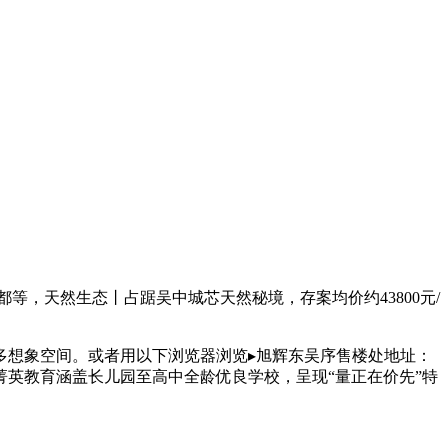
都等，天然生态丨占踞吴中城芯天然秘境，存案均价约43800元/
多想象空间。或者用以下浏览器浏览▸旭辉东吴序售楼处地址：
英教育涵盖长儿园至高中全龄优良学校，呈现“量正在价先”特