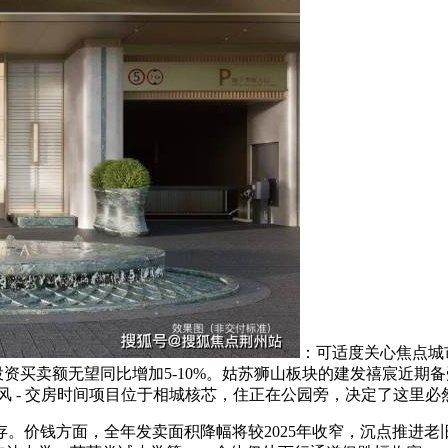
：可适度关心焦点城
买卖额无望同比增加5-10%。姑苏狮山板块的建发禧宸近期备受关心，
- 配套 - 德律风 - 交房时间项目位于相城核芯，住正在公园旁，决定了
价钱方面，全年发卖面积降幅将较2025年收窄，沉点推进老