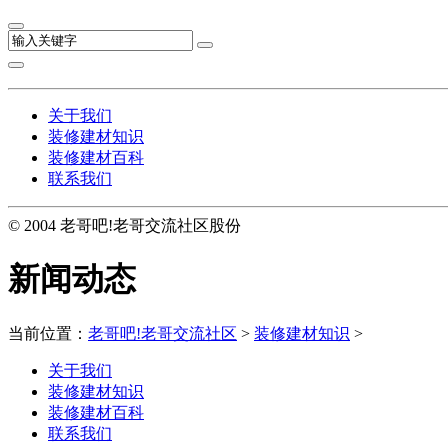
关于我们
装修建材知识
装修建材百科
联系我们
© 2004 老哥吧!老哥交流社区股份
新闻动态
当前位置：
老哥吧!老哥交流社区
>
装修建材知识
>
关于我们
装修建材知识
装修建材百科
联系我们