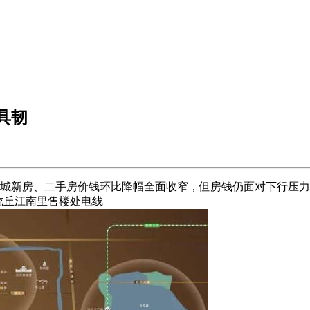
具韧
0城新房、二手房价钱环比降幅全面收窄，但房钱仍面对下行压力
城虎丘江南里售楼处电线