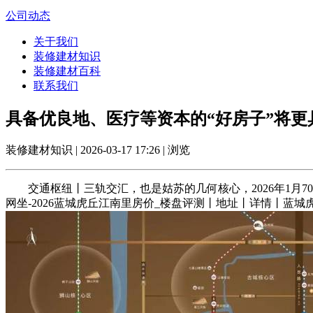
公司动态
关于我们
装修建材知识
装修建材百科
联系我们
具备优良地、医疗等资本的“好房子”将更
装修建材知识 | 2026-03-17 17:26 | 浏览
交通枢纽丨三轨交汇，也是姑苏的几何核心，2026年1月7
网坐-2026蓝城虎丘江南里房价_楼盘评测丨地址丨详情丨蓝