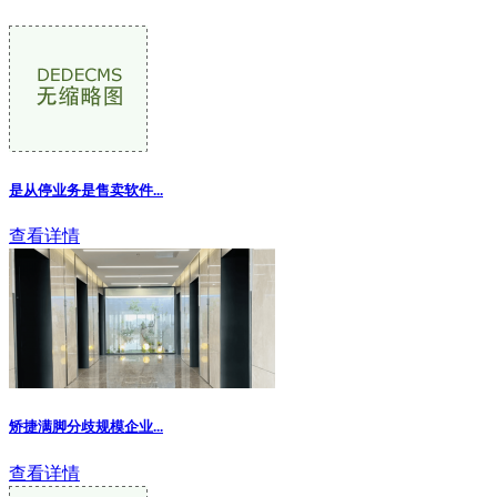
是从停业务是售卖软件...
查看详情
矫捷满脚分歧规模企业...
查看详情