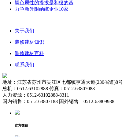
脚色属性的提拔是和役的基
力争新升限纳统企业10家
关于我们
装修建材知识
装修建材百科
联系我们
地址：江苏省苏州市吴江区七都镇亨通大道(230省道)8号
总机：0512-63102888 传真：0512-63807088
人力资源：0512-63102888-8311
国内销售：0512-63807188 国外销售：0512-63809938
官方微信