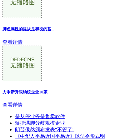
脚色属性的提拔是和役的基...
查看详情
力争新升限纳统企业10家...
查看详情
是从停业务是售卖软件
矫捷满脚分歧规模企业
朗普俄然颁布发表“不管了”
《中华人平易近国平易近》以法令形式明