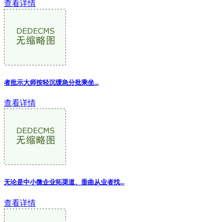
查看详情
者批示大师按轻沉缓急分批乘坐...
查看详情
无论是中小微企业拓渠道、垂曲从业者找...
查看详情