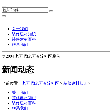
关于我们
装修建材知识
装修建材百科
联系我们
© 2004 老哥吧!老哥交流社区股份
新闻动态
当前位置：
老哥吧!老哥交流社区
>
装修建材知识
>
关于我们
装修建材知识
装修建材百科
联系我们