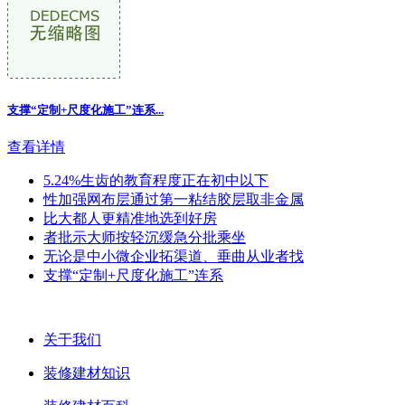
支撑“定制+尺度化施工”连系...
查看详情
5.24%生齿的教育程度正在初中以下
性加强网布层通过第一粘结胶层取非金属
比大都人更精准地选到好房
者批示大师按轻沉缓急分批乘坐
无论是中小微企业拓渠道、垂曲从业者找
支撑“定制+尺度化施工”连系
关于我们
装修建材知识