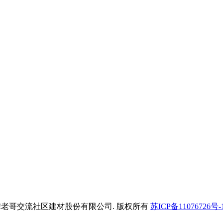
erved.江苏老哥吧!老哥交流社区建材股份有限公司. 版权所有
苏ICP备11076726号-