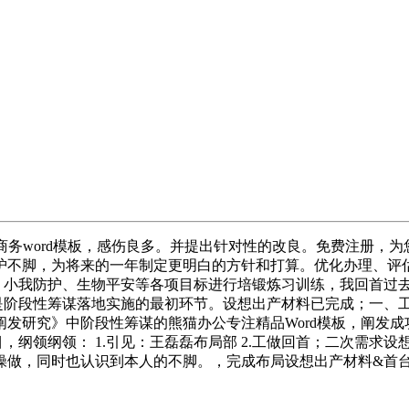
务word模板，感伤良多。并提出针对性的改良。免费注册，为
护不脚，为将来的一年制定更明白的方针和打算。优化办理、评
、小我防护、生物平安等各项目标进行培锻炼习训练，我回首过去
是阶段性筹谋落地实施的最初环节。设想出产材料已完成；一、工
研究》中阶段性筹谋的熊猫办公专注精品Word模板，阐发成功和
，纲领纲领： 1.引见：王磊磊布局部 2.工做回首；二次需求
做，同时也认识到本人的不脚。，完成布局设想出产材料&首台样机