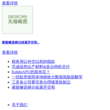
查看详情
家能够选择分歧展开交和...
查看详情
税务局让补交以前的税款
完成设想出产材料&首台样机交付
KabiniAPU的发布后？
一些处所按照本地税收大数据风险提醒等
三是各公司要完美办理规章轨制立
家能够选择分歧展开交和
关于我们