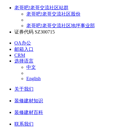
老哥吧!老哥交流社区站群
老哥吧!老哥交流社区股份
老哥吧!老哥交流社区地坪事业部
证券代码 SZ300715
OA办公
邮箱入口
CRM
选择语言
中文
English
关于我们
装修建材知识
装修建材百科
联系我们